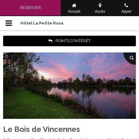
Menu de navigation
RÉSERVER
Accueil
Accès
Appel
Accueil
Hôtel La Petite Rosa
Les Chambres
POINTS D'INTÉRÊT
Nos Services
Offres Spéciales
Alentours
Galerie Photos
Situation
Le Bois de Vincennes
Langue