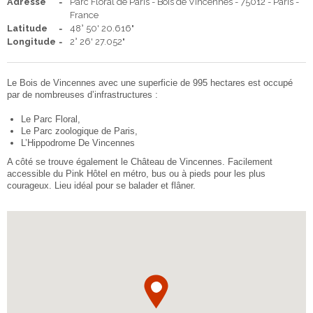
Adresse
Parc Floral de Paris - Bois de Vincennes - 75012 - Paris -
France
ENGLISH
FRANÇAIS
Latitude
48° 50' 20.616"
Facebook
Instagram
Partager
Longitude
2° 26' 27.052"
ESPAÑOL
Le Bois de Vincennes avec une superficie de 995 hectares est occupé
par de nombreuses d’infrastructures :
Le Parc Floral,
Le Parc zoologique de Paris,
L’Hippodrome De Vincennes
A côté se trouve également le Château de Vincennes. Facilement
accessible du Pink Hôtel en métro, bus ou à pieds pour les plus
courageux. Lieu idéal pour se balader et flâner.